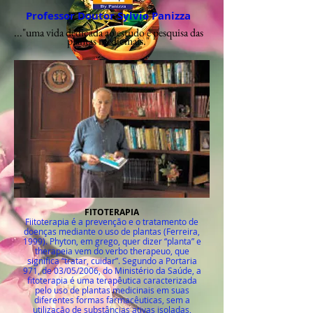
Professor Doutor Sylvio Panizza
..."uma vida dedicada ao estudo e pesquisa das
plantas medicinais."
Login
FITOTERAPIA
Fiitoterapia é a prevenção e o tratamento de
doenças mediante o uso de plantas (Ferreira,
1999). Phyton, em grego, quer dizer “planta” e
therapeia vem do verbo therapeuo, que
significa “tratar, cuidar”. Segundo a Portaria
971, de 03/05/2006, do Ministério da Saúde, a
fitoterapia é uma terapêutica caracterizada
pelo uso de plantas medicinais em suas
diferentes formas farmacêuticas, sem a
utilização de substâncias ativas isoladas,