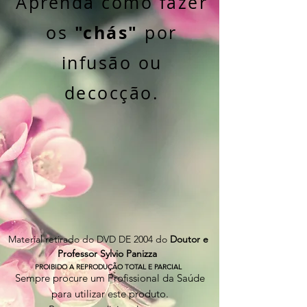
Aprenda como fazer
"chás"
os
por
infusão ou
decocção.
Material retirado do DVD DE 2004 do
Doutor e
Professor Sylvio Panizza
PROIBIDO A REPRODUÇÃO TOTAL E PARCIAL
Sempre procure um Profissional da Saúde
para utilizar este produto.