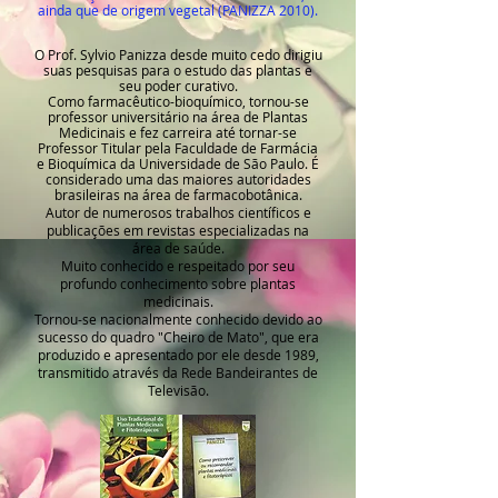
ainda que de origem vegetal (PANIZZA 2010).
O Prof. Sylvio Panizza desde muito cedo dirigiu
suas pesquisas para o estudo das plantas e
seu poder curativo.
Como farmacêutico-bioquímico, tornou-se
professor universitário na área de Plantas
Medicinais e fez carreira até tornar-se
Professor Titular pela Faculdade de Farmácia
e Bioquímica da Universidade de São Paulo. É
considerado uma das maiores autoridades
brasileiras na área de farmacobotânica.
Autor de numerosos trabalhos científicos e
publicações em revistas especializadas na
área de saúde.
Muito conhecido e respeitado por seu
profundo conhecimento sobre plantas
medicinais.
Tornou-se nacionalmente conhecido devido ao
sucesso do quadro "Cheiro de Mato", que era
produzido e apresentado por ele desde 1989,
transmitido através da Rede Bandeirantes de
Televisão.