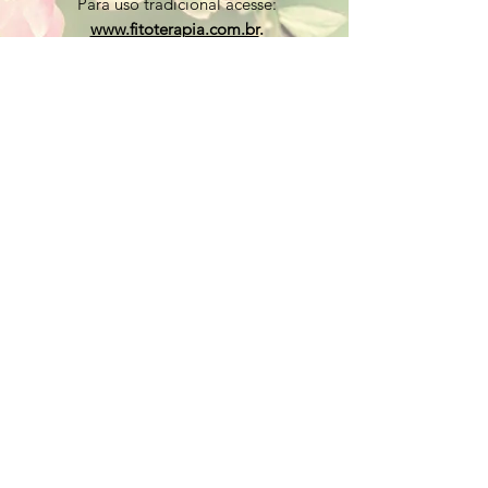
Para uso tradicional acesse:
www.fitoterapia.com.br
.
Tinturas Vegetais Panizza
Nossos Chás Panizza
Óleos Essencias
Produtos Veganos
Cosméticos
Cápsulas
Livros/DVD